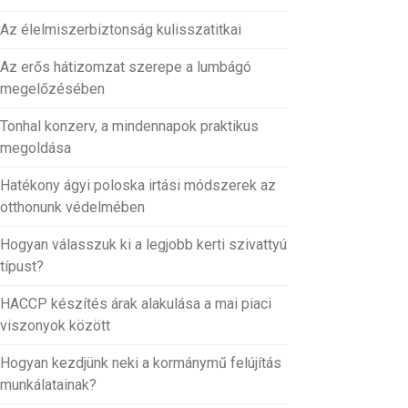
Az élelmiszerbiztonság kulisszatitkai
Az erős hátizomzat szerepe a lumbágó
megelőzésében
Tonhal konzerv, a mindennapok praktikus
megoldása
Hatékony ágyi poloska irtási módszerek az
otthonunk védelmében
Hogyan válasszuk ki a legjobb kerti szivattyú
típust?
HACCP készítés árak alakulása a mai piaci
viszonyok között
Hogyan kezdjünk neki a kormánymű felújítás
munkálatainak?