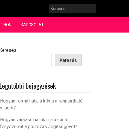
Keresés:
TTHON
KAPCSOLAT
Keresés
Keresés
Legutóbbi bejegyzések
Hogyan formálhatja a klíma a fenntartható
világot?
Hogyan varázsolhatjuk újjá az autó
fényszóróit a polírozás segítségével?