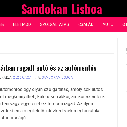
Sandokan Lisboa
EB
ÉLETMÓD
SZOLGÁLTATÁS
CSALÁD
AUTÓ
O
sárban ragadt autó és az autómentés
IKÁLVA:
2023.07.07.
ÍRTA:
SANDOKAN LISBOA
autómentés egy olyan szolgáltatás, amely sok autós
tét megkönnyítheti, különösen akkor, amikor az autónk
árban vagy egyéb nehéz terepen ragad. Az ilyen
yzetekben a megfelelő intézkedések meghozatala
csfontosságú,….