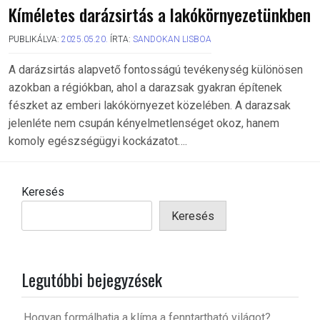
Kíméletes darázsirtás a lakókörnyezetünkben
PUBLIKÁLVA:
2025.05.20.
ÍRTA:
SANDOKAN LISBOA
A darázsirtás alapvető fontosságú tevékenység különösen
azokban a régiókban, ahol a darazsak gyakran építenek
fészket az emberi lakókörnyezet közelében. A darazsak
jelenléte nem csupán kényelmetlenséget okoz, hanem
komoly egészségügyi kockázatot….
Keresés
Keresés
Legutóbbi bejegyzések
Hogyan formálhatja a klíma a fenntartható világot?