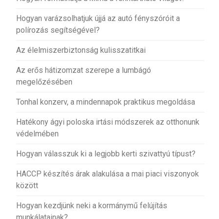
Hogyan varázsolhatjuk újjá az autó fényszóróit a
polírozás segítségével?
Az élelmiszerbiztonság kulisszatitkai
Az erős hátizomzat szerepe a lumbágó
megelőzésében
Tonhal konzerv, a mindennapok praktikus megoldása
Hatékony ágyi poloska irtási módszerek az otthonunk
védelmében
Hogyan válasszuk ki a legjobb kerti szivattyú típust?
HACCP készítés árak alakulása a mai piaci viszonyok
között
Hogyan kezdjünk neki a kormánymű felújítás
munkálatainak?