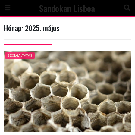
Skip
Sandokan Lisboa
to
content
Hónap:
2025. május
SZOLGÁLTATÁS