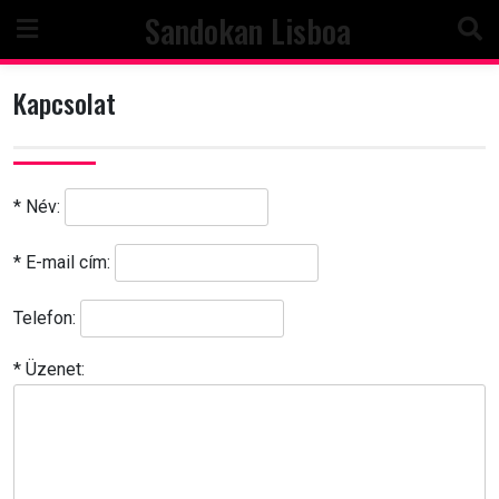
Skip
Sandokan Lisboa
to
content
Kapcsolat
* Név:
* E-mail cím:
Telefon:
* Üzenet: