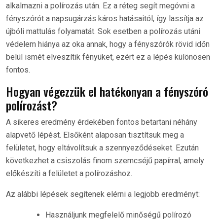
alkalmazni a polírozás után. Ez a réteg segít megóvni a
fényszórót a napsugárzás káros hatásaitól, így lassítja az
újbóli mattulás folyamatát. Sok esetben a polírozás utáni
védelem hiánya az oka annak, hogy a fényszórók rövid időn
belül ismét elveszítik fényüket, ezért ez a lépés különösen
fontos.
Hogyan végezzük el hatékonyan a fényszóró
polírozást?
A sikeres eredmény érdekében fontos betartani néhány
alapvető lépést. Elsőként alaposan tisztítsuk meg a
felületet, hogy eltávolítsuk a szennyeződéseket. Ezután
következhet a csiszolás finom szemcséjű papírral, amely
előkészíti a felületet a polírozáshoz.
Az alábbi lépések segítenek elérni a legjobb eredményt:
Használjunk megfelelő minőségű polírozó