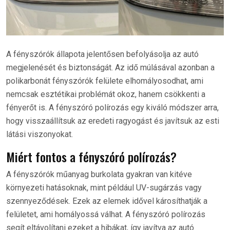
A fényszórók állapota jelentősen befolyásolja az autó
megjelenését és biztonságát. Az idő múlásával azonban a
polikarbonát fényszórók felülete elhomályosodhat, ami
nemcsak esztétikai problémát okoz, hanem csökkenti a
fényerőt is. A fényszóró polírozás egy kiváló módszer arra,
hogy visszaállítsuk az eredeti ragyogást és javítsuk az esti
látási viszonyokat.
Miért fontos a fényszóró polírozás?
A fényszórók műanyag burkolata gyakran van kitéve
környezeti hatásoknak, mint például UV-sugárzás vagy
szennyeződések. Ezek az elemek idővel károsíthatják a
felületet, ami homályossá válhat. A fényszóró polírozás
segít eltávolítani ezeket a hibákat, így javítva az autó