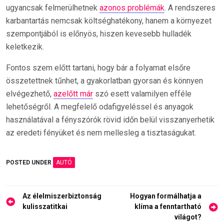
ugyancsak felmerülhetnek
azonos problémák
. A rendszeres
karbantartás nemcsak költséghatékony, hanem a környezet
szempontjából is előnyös, hiszen kevesebb hulladék
keletkezik.
Fontos szem előtt tartani, hogy bár a folyamat elsőre
összetettnek tűnhet, a gyakorlatban gyorsan és könnyen
elvégezhető,
azelőtt már
szó esett valamilyen efféle
lehetőségről. A megfelelő odafigyeléssel és anyagok
használatával a fényszórók rövid időn belül visszanyerhetik
az eredeti fényüket és nem mellesleg a tisztaságukat.
POSTED UNDER
AUTÓ
Bejegyzés
Az élelmiszerbiztonság
Hogyan formálhatja a
navigáció
kulisszatitkai
klíma a fenntartható
világot?