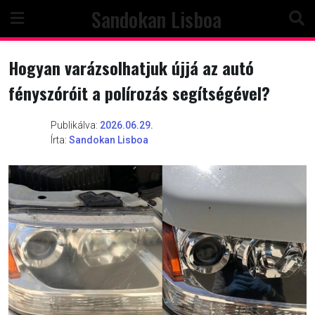
Skip
Sandokan Lisboa
to
content
Hogyan varázsolhatjuk újjá az autó
fényszóróit a polírozás segítségével?
Publikálva:
2026.06.29.
Írta:
Sandokan Lisboa