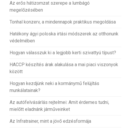
Az erős hátizomzat szerepe a lumbágó
megelőzésében
Tonhal konzerv, a mindennapok praktikus megoldása
Hatékony ágyi poloska irtási módszerek az otthonunk
védelmében
Hogyan válasszuk ki a legjobb kerti szivattyú típust?
HACCP készítés árak alakulása a mai piaci viszonyok
között
Hogyan kezdjünk neki a kormánymű felújítás
munkálatainak?
Az autófelvásárlás rejtelmei: Amit érdemes tudni,
mielőtt eladnánk járműveinket
Az Infratrainer, mint a jövő edzésformája