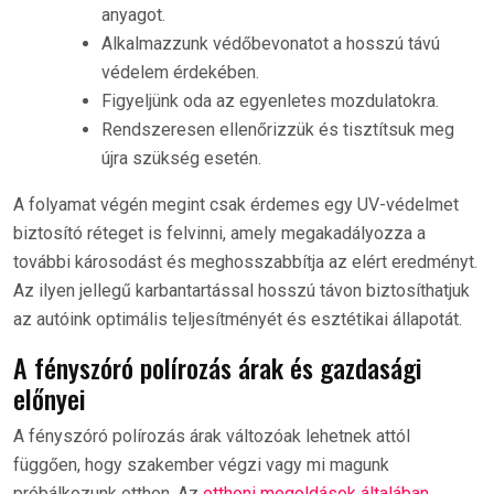
anyagot.
Alkalmazzunk védőbevonatot a hosszú távú
védelem érdekében.
Figyeljünk oda az egyenletes mozdulatokra.
Rendszeresen ellenőrizzük és tisztítsuk meg
újra szükség esetén.
A folyamat végén megint csak érdemes egy UV-védelmet
biztosító réteget is felvinni, amely megakadályozza a
további károsodást és meghosszabbítja az elért eredményt.
Az ilyen jellegű karbantartással hosszú távon biztosíthatjuk
az autóink optimális teljesítményét és esztétikai állapotát.
A fényszóró polírozás árak és gazdasági
előnyei
A fényszóró polírozás árak változóak lehetnek attól
függően, hogy szakember végzi vagy mi magunk
próbálkozunk otthon. Az
otthoni megoldások általában