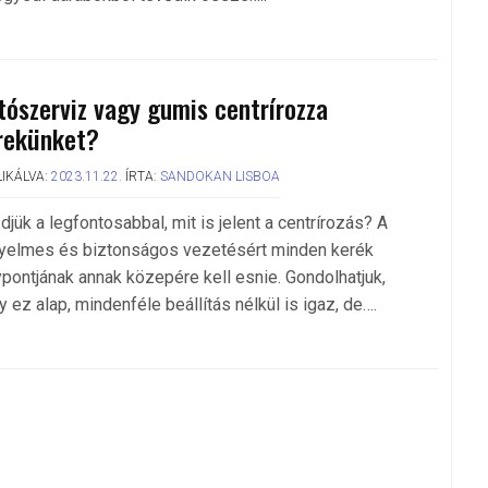
tószerviz vagy gumis centrírozza
rekünket?
IKÁLVA:
2023.11.22.
ÍRTA:
SANDOKAN LISBOA
djük a legfontosabbal, mit is jelent a centrírozás? A
yelmes és biztonságos vezetésért minden kerék
ypontjának annak közepére kell esnie. Gondolhatjuk,
 ez alap, mindenféle beállítás nélkül is igaz, de….