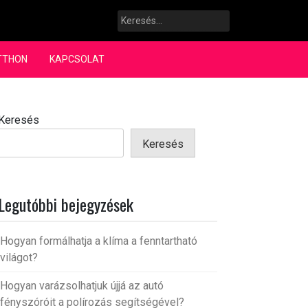
Keresés:
TTHON
KAPCSOLAT
Keresés
Keresés
Legutóbbi bejegyzések
Hogyan formálhatja a klíma a fenntartható
világot?
Hogyan varázsolhatjuk újjá az autó
fényszóróit a polírozás segítségével?