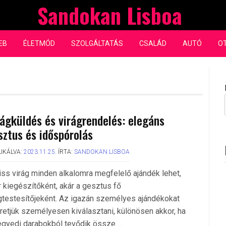
Sandokan Lisboa
EB
ÉLETMÓD
SZOLGÁLTATÁS
CSALÁD
AUTÓ
O
rágküldés és virágrendelés: elegáns
sztus és időspórolás
IKÁLVA:
2023.11.25.
ÍRTA:
SANDOKAN LISBOA
riss virág minden alkalomra megfelelő ajándék lehet,
r kiegészítőként, akár a gesztus fő
testesítőjeként. Az igazán személyes ajándékokat
retjük személyesen kiválasztani, különösen akkor, ha
egyedi darabokból tevődik össze…..