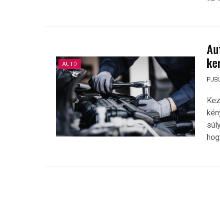
Au
ke
AUTÓ
PUBL
Kez
kén
súl
hogy