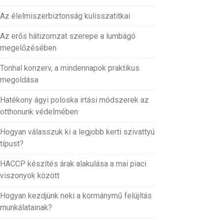
Az élelmiszerbiztonság kulisszatitkai
Az erős hátizomzat szerepe a lumbágó
megelőzésében
Tonhal konzerv, a mindennapok praktikus
megoldása
Hatékony ágyi poloska irtási módszerek az
otthonunk védelmében
Hogyan válasszuk ki a legjobb kerti szivattyú
típust?
HACCP készítés árak alakulása a mai piaci
viszonyok között
Hogyan kezdjünk neki a kormánymű felújítás
munkálatainak?