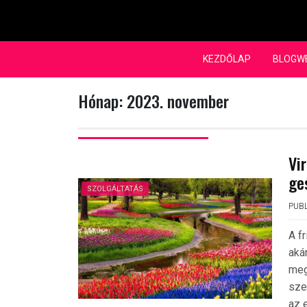
Skip
to
content
KEZDŐLAP
BLOGW
Hónap:
2023. november
Vi
ge
SZOLGÁLTATÁS
PUBL
A f
aká
meg
sze
az 