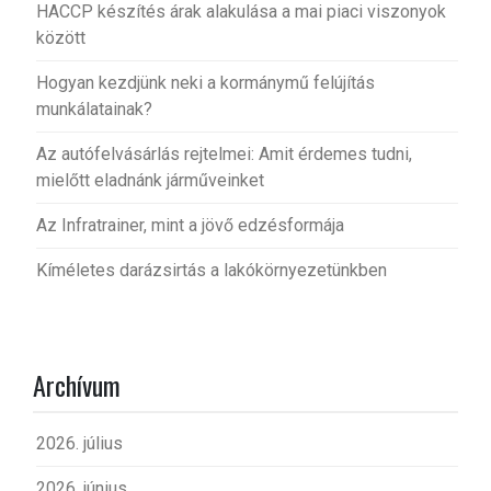
HACCP készítés árak alakulása a mai piaci viszonyok
között
Hogyan kezdjünk neki a kormánymű felújítás
munkálatainak?
Az autófelvásárlás rejtelmei: Amit érdemes tudni,
mielőtt eladnánk járműveinket
Az Infratrainer, mint a jövő edzésformája
Kíméletes darázsirtás a lakókörnyezetünkben
Archívum
2026. július
2026. június