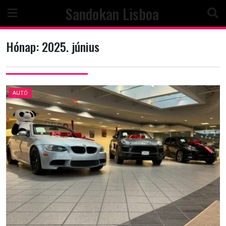
Skip
Sandokan Lisboa
to
content
Hónap:
2025. június
AUTÓ