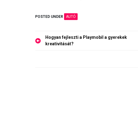
POSTED UNDER
AUTÓ
Bejegyzés
Hogyan fejleszti a Playmobil a gyerekek
navigáció
kreativitását?