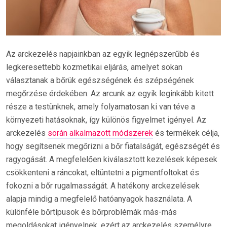
Az arckezelés napjainkban az egyik legnépszerűbb és
legkeresettebb kozmetikai eljárás, amelyet sokan
választanak a bőrük egészségének és szépségének
megőrzése érdekében. Az arcunk az egyik leginkább kitett
része a testünknek, amely folyamatosan ki van téve a
környezeti hatásoknak, így különös figyelmet igényel. Az
arckezelés
során alkalmazott módszerek
és termékek célja,
hogy segítsenek megőrizni a bőr fiatalságát, egészségét és
ragyogását. A megfelelően kiválasztott kezelések képesek
csökkenteni a ráncokat, eltüntetni a pigmentfoltokat és
fokozni a bőr rugalmasságát. A hatékony arckezelések
alapja mindig a megfelelő hatóanyagok használata. A
különféle bőrtípusok és bőrproblémák más-más
megoldásokat igényelnek, ezért az arckezelés személyre