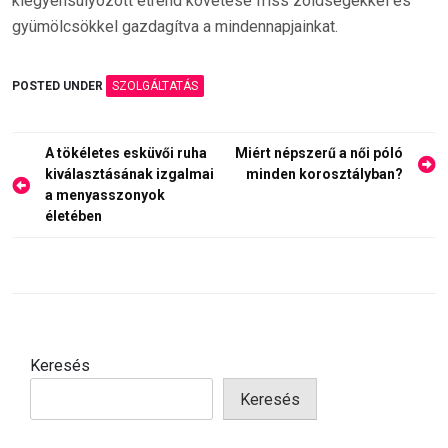
kiegyensúlyozott étrend követése friss zöldségekkel és
gyümölcsökkel gazdagítva a mindennapjainkat.
POSTED UNDER
SZOLGÁLTATÁS
Bejegyzés
A tökéletes esküvői ruha
Miért népszerű a női póló
navigáció
kiválasztásának izgalmai
minden korosztályban?
a menyasszonyok
életében
Keresés
Keresés