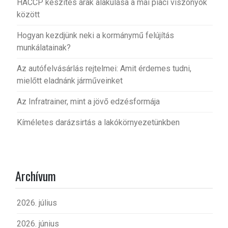
HACCP készítés árak alakulása a mai piaci viszonyok
között
Hogyan kezdjünk neki a kormánymű felújítás
munkálatainak?
Az autófelvásárlás rejtelmei: Amit érdemes tudni,
mielőtt eladnánk járműveinket
Az Infratrainer, mint a jövő edzésformája
Kíméletes darázsirtás a lakókörnyezetünkben
Archívum
2026. július
2026. június