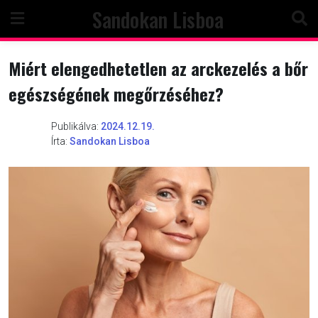
Skip
Sandokan Lisboa
to
content
Miért elengedhetetlen az arckezelés a bőr
egészségének megőrzéséhez?
Publikálva:
2024.12.19.
Írta:
Sandokan Lisboa