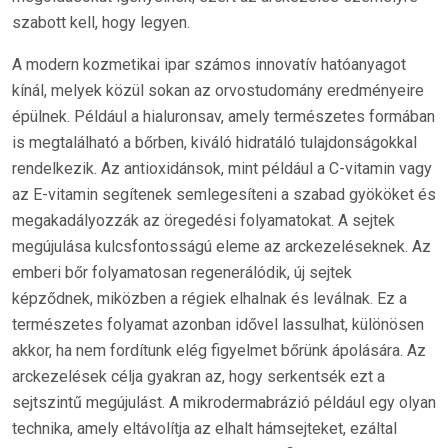
szabott kell, hogy legyen.
A modern kozmetikai ipar számos innovatív hatóanyagot
kínál, melyek közül sokan az orvostudomány eredményeire
épülnek. Például a hialuronsav, amely természetes formában
is megtalálható a bőrben, kiváló hidratáló tulajdonságokkal
rendelkezik. Az antioxidánsok, mint például a C-vitamin vagy
az E-vitamin segítenek semlegesíteni a szabad gyököket és
megakadályozzák az öregedési folyamatokat. A sejtek
megújulása kulcsfontosságú eleme az arckezeléseknek. Az
emberi bőr folyamatosan regenerálódik, új sejtek
képződnek, miközben a régiek elhalnak és leválnak. Ez a
természetes folyamat azonban idővel lassulhat, különösen
akkor, ha nem fordítunk elég figyelmet bőrünk ápolására. Az
arckezelések célja gyakran az, hogy serkentsék ezt a
sejtszintű megújulást. A mikrodermabrázió például egy olyan
technika, amely eltávolítja az elhalt hámsejteket, ezáltal