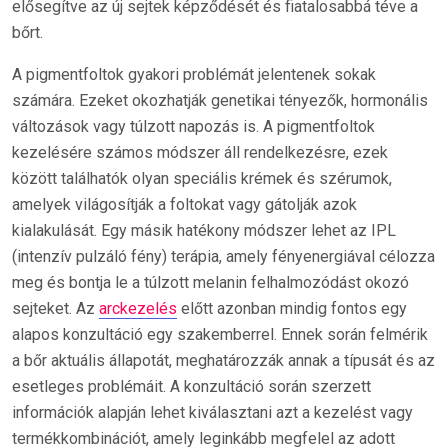
elősegítve az új sejtek képződését és fiatalosabbá téve a
bőrt.
A pigmentfoltok gyakori problémát jelentenek sokak
számára. Ezeket okozhatják genetikai tényezők, hormonális
változások vagy túlzott napozás is. A pigmentfoltok
kezelésére számos módszer áll rendelkezésre, ezek
között találhatók olyan speciális krémek és szérumok,
amelyek világosítják a foltokat vagy gátolják azok
kialakulását. Egy másik hatékony módszer lehet az IPL
(intenzív pulzáló fény) terápia, amely fényenergiával célozza
meg és bontja le a túlzott melanin felhalmozódást okozó
sejteket. Az
arckezelés
előtt azonban mindig fontos egy
alapos konzultáció egy szakemberrel. Ennek során felmérik
a bőr aktuális állapotát, meghatározzák annak a típusát és az
esetleges problémáit. A konzultáció során szerzett
információk alapján lehet kiválasztani azt a kezelést vagy
termékkombinációt, amely leginkább megfelel az adott