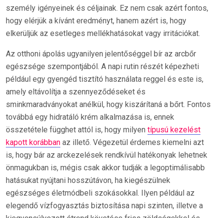
személy igényeinek és céljainak. Ez nem csak azért fontos,
hogy elérjük a kívánt eredményt, hanem azért is, hogy
elkerüljük az esetleges mellékhatásokat vagy irritációkat.
Az otthoni ápolás ugyanilyen jelentőséggel bír az arcbőr
egészsége szempontjából. A napi rutin részét képezheti
például egy gyengéd tisztító használata reggel és este is,
amely eltávolítja a szennyeződéseket és
sminkmaradványokat anélkül, hogy kiszárítaná a bőrt. Fontos
továbbá egy hidratáló krém alkalmazása is, ennek
összetétele függhet attól is, hogy milyen
típusú kezelést
kapott korábban
az illető. Végezetül érdemes kiemelni azt
is, hogy bár az arckezelések rendkívül hatékonyak lehetnek
önmagukban is, mégis csak akkor tudják a legoptimálisabb
hatásukat nyújtani hosszútávon, ha kiegészülnek
egészséges életmódbeli szokásokkal. Ilyen például az
elegendő vízfogyasztás biztosítása napi szinten, illetve a