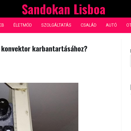
Sandokan Lisboa
EB
ÉLETMÓD
SZOLGÁLTATÁS
CSALÁD
AUTÓ
O
a konvektor karbantartásához?