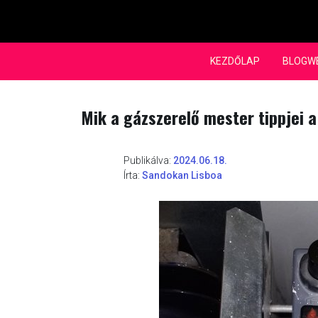
Skip
to
content
KEZDŐLAP
BLOGW
Mik a gázszerelő mester tippjei 
Publikálva:
2024.06.18.
Írta:
Sandokan Lisboa