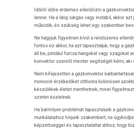
Időről időre érdemes ellenőrizni a gázkonvektor 
lennie. Ha a láng sárgás vagy instabil, akkor az
működik, és szükség lehet egy szakember bev
Ne hagyjuk figyelmen kívül a rendszeres ellenő
fontos ez akkor, ha azt tapasztaljuk, hogy a g
áll be, például furcsa hangokat vagy szagokat a
konvektor szerelő mester segítségét kérni, aki 
Nem kifejezetten a gázkonvektor karbantartásár
monoxid-érzékelőket otthonra különösen azokb
készülékek életet menthetnek, mivel figyelme
szintet észlelnek.
Ha bármilyen problémát tapasztalunk a gázkonv
munkálataihoz hívjunk szakembert, ne ügyködjü
képzettséggel és tapasztalattal ahhoz, hogy b