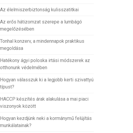
Az élelmiszerbiztonság kulisszatitkai
Az erős hátizomzat szerepe a lumbágó
megelőzésében
Tonhal konzerv, a mindennapok praktikus
megoldása
Hatékony ágyi poloska irtási módszerek az
otthonunk védelmében
Hogyan válasszuk ki a legjobb kerti szivattyú
típust?
HACCP készítés árak alakulása a mai piaci
viszonyok között
Hogyan kezdjünk neki a kormánymű felújítás
munkálatainak?