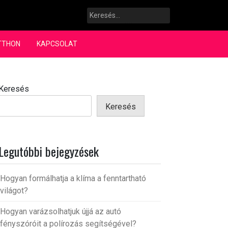
Keresés:
TTHON
KAPCSOLAT
Keresés
Keresés
Legutóbbi bejegyzések
Hogyan formálhatja a klíma a fenntartható
világot?
Hogyan varázsolhatjuk újjá az autó
fényszóróit a polírozás segítségével?