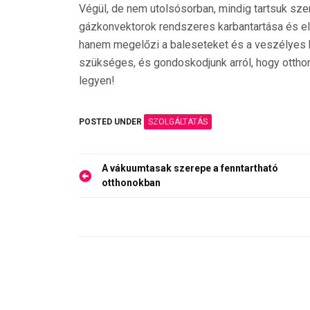
Végül, de nem utolsósorban, mindig tartsuk sze
gázkonvektorok rendszeres karbantartása és el
hanem megelőzi a baleseteket és a veszélyes h
szükséges, és gondoskodjunk arról, hogy otthon
legyen!
POSTED UNDER
SZOLGÁLTATÁS
Bejegyzés
A vákuumtasak szerepe a fenntartható
navigáció
otthonokban