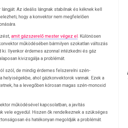
lángját. Az ideális lángnak stabilnak és kéknek kell
t jelezheti, hogy a konvektor nem megfelelően
onására.
rzést,
amit gázszerelő mester végez el
. Különösen
ázkonvektor működésében bármilyen szokatlan változás
d ki. Ilyenkor érdemes azonnal intézkedni és gáz
alaposan kivizsgálja a problémát.
ól szól, de mindig érdemes felszerelni szén-
a helyiségekbe, ahol gázkonvektorok vannak. Ezek a
ztetnek, ha a levegőben kórosan magas szén-monoxid
ektor működésével kapcsolatban, a javítás
nk vele egyedül. Hiszen ők rendelkeznek a szükséges
iztonságosan és hatékonyan megoldják a problémát.