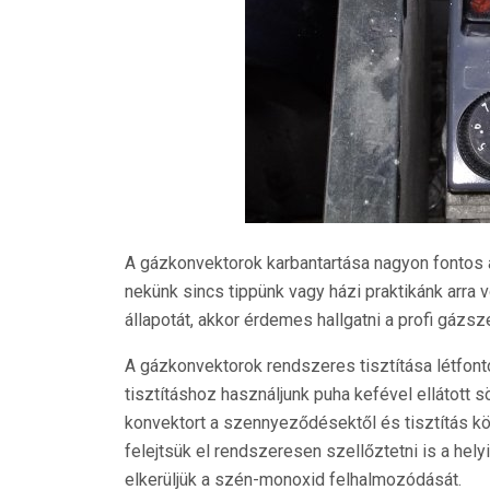
A gázkonvektorok karbantartása nagyon fontos
nekünk sincs tippünk vagy házi praktikánk arra
állapotát, akkor érdemes hallgatni a profi gázsze
A gázkonvektorok rendszeres tisztítása létfo
tisztításhoz használjunk puha kefével ellátott sö
konvektort a szennyeződésektől és tisztítás kö
felejtsük el rendszeresen szellőztetni is a hel
elkerüljük a szén-monoxid felhalmozódását.