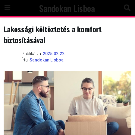
Skip
Sandokan Lisboa
to
content
Lakossági költöztetés a komfort
biztosításával
Publikálva:
2025.02.22.
Írta:
Sandokan Lisboa