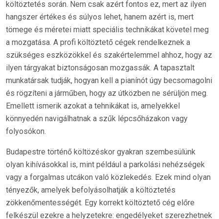
költöztetés során. Nem csak azért fontos ez, mert az ilyen
hangszer értékes és súlyos lehet, hanem azért is, mert
tömege és méretei miatt speciális technikákat követel meg
a mozgatása. A profi költöztető cégek rendelkeznek a
szükséges eszközökkel és szakértelemmel ahhoz, hogy az
ilyen tárgyakat biztonságosan mozgassák. A tapasztalt
munkatársak tudják, hogyan kell a pianínót úgy becsomagolni
és rögzíteni a járműben, hogy az útközben ne sérüljön meg.
Emellett ismerik azokat a tehnikákat is, amelyekkel
könnyedén navigálhatnak a szűk lépcsőházakon vagy
folyosókon.
Budapestre történő költözéskor gyakran szembesülünk
olyan kihívásokkal is, mint például a parkolási nehézségek
vagy a forgalmas utcákon való közlekedés. Ezek mind olyan
tényezők, amelyek befolyásolhatják a költöztetés
zökkenőmentességét. Egy korrekt költöztető cég előre
felkészül ezekre a helyzetekre: engedélyeket szerezhetnek