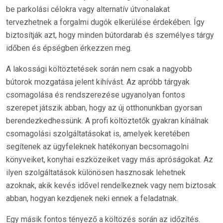
be parkolási célokra vagy alternatív útvonalakat
tervezhetnek a forgalmi dugók elkerülése érdekében. Így
biztosítják azt, hogy minden bútordarab és személyes tárgy
időben és épségben érkezzen meg.
A lakossági költöztetések során nem csak a nagyobb
bútorok mozgatása jelent kihívást. Az apróbb tárgyak
csomagolása és rendszerezése ugyanolyan fontos
szerepet játszik abban, hogy az új otthonunkban gyorsan
berendezkedhessünk. A profi költöztetők gyakran kínálnak
csomagolási szolgáltatásokat is, amelyek keretében
segítenek az ügyfeleknek hatékonyan becsomagolni
könyveiket, konyhai eszközeiket vagy más apróságokat. Az
ilyen szolgáltatások különösen hasznosak lehetnek
azoknak, akik kevés idővel rendelkeznek vagy nem biztosak
abban, hogyan kezdjenek neki ennek a feladatnak.
Egy másik fontos tényező a költözés során az időzítés.