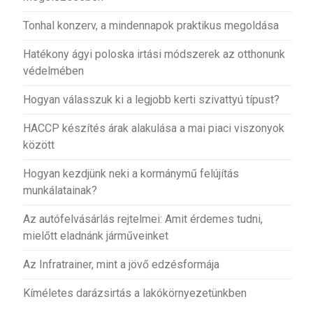
Tonhal konzerv, a mindennapok praktikus megoldása
Hatékony ágyi poloska irtási módszerek az otthonunk
védelmében
Hogyan válasszuk ki a legjobb kerti szivattyú típust?
HACCP készítés árak alakulása a mai piaci viszonyok
között
Hogyan kezdjünk neki a kormánymű felújítás
munkálatainak?
Az autófelvásárlás rejtelmei: Amit érdemes tudni,
mielőtt eladnánk járműveinket
Az Infratrainer, mint a jövő edzésformája
Kíméletes darázsirtás a lakókörnyezetünkben