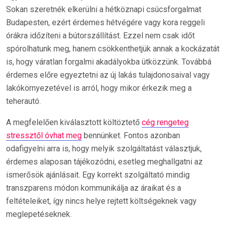
Sokan szeretnék elkerülni a hétköznapi csúcsforgalmat
Budapesten, ezért érdemes hétvégére vagy kora reggeli
órákra időzíteni a bútorszállítást. Ezzel nem csak időt
spórolhatunk meg, hanem csökkenthetjük annak a kockázatát
is, hogy váratlan forgalmi akadályokba ütközzünk. Továbbá
érdemes előre egyeztetni az új lakás tulajdonosaival vagy
lakókörnyezetével is arról, hogy mikor érkezik meg a
teherautó.
A megfelelően kiválasztott költöztető
cég rengeteg
stressztől óvhat meg
bennünket. Fontos azonban
odafigyelni arra is, hogy melyik szolgáltatást választjuk,
érdemes alaposan tájékozódni, esetleg meghallgatni az
ismerősök ajánlásait. Egy korrekt szolgáltató mindig
transzparens módon kommunikálja az áraikat és a
feltételeiket, így nincs helye rejtett költségeknek vagy
meglepetéseknek.