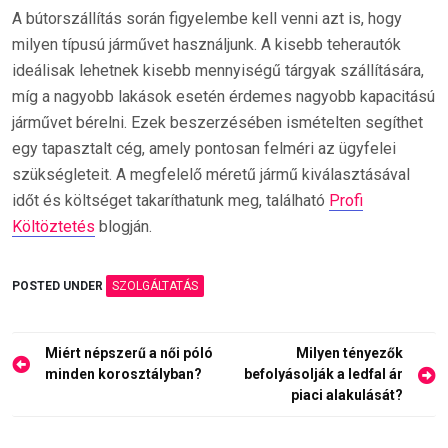
A bútorszállítás során figyelembe kell venni azt is, hogy
milyen típusú járművet használjunk. A kisebb teherautók
ideálisak lehetnek kisebb mennyiségű tárgyak szállítására,
míg a nagyobb lakások esetén érdemes nagyobb kapacitású
járművet bérelni. Ezek beszerzésében ismételten segíthet
egy tapasztalt cég, amely pontosan felméri az ügyfelei
szükségleteit. A megfelelő méretű jármű kiválasztásával
időt és költséget takaríthatunk meg, található
Profi
Költöztetés
blogján.
POSTED UNDER
SZOLGÁLTATÁS
Bejegyzés
Miért népszerű a női póló
Milyen tényezők
navigáció
minden korosztályban?
befolyásolják a ledfal ár
piaci alakulását?