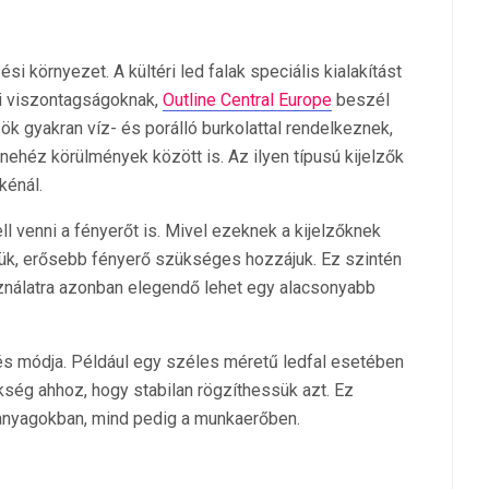
si környezet. A kültéri led falak speciális kialakítást
si viszontagságoknak,
Outline Central Europe
beszél
 gyakran víz- és porálló burkolattal rendelkeznek,
nehéz körülmények között is. Az ilyen típusú kijelzők
kénál.
ll venni a fényerőt is. Mivel ezeknek a kijelzőknek
iük, erősebb fényerő szükséges hozzájuk. Ez szintén
sználatra azonban elegendő lehet egy alacsonyabb
és módja. Például egy széles méretű ledfal esetében
ség ahhoz, hogy stabilan rögzíthessük azt. Ez
 anyagokban, mind pedig a munkaerőben.