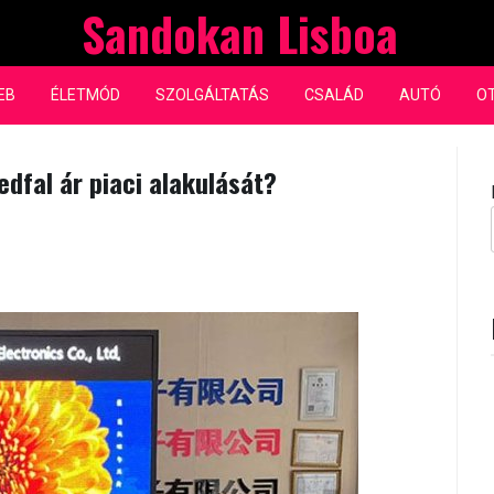
Sandokan Lisboa
EB
ÉLETMÓD
SZOLGÁLTATÁS
CSALÁD
AUTÓ
O
edfal ár piaci alakulását?