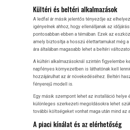
Kültéri és beltéri alkalmazások
A ledfal ár másik jelentős tényezője az elhelyezé
igényelnek ahhoz, hogy ellenálljanak az időjárá
pontosabban ebben a témában. Ezek az eszközök
amely biztosítja a hosszú élettartamukat még a 
ára általában magasabb lehet a beltéri változato
A kültéri alkalmazásoknál szintén figyelembe ke
napfényes környezetben is láthatónak kell lenn
hozzájárulhat az ár növekedéséhez. Beltéri ha
fényerejű modell is.
Egy másik szempont lehet az installáció helye 
különleges szerkezeti megoldásokra lehet szük
további költségeket vonhat maga után mind az
A piaci kínálat és az elérhetőség