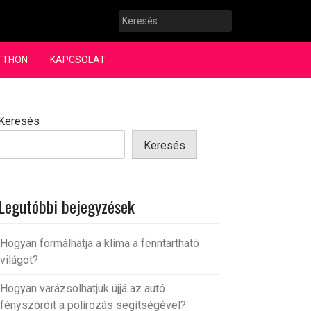
Keresés:
TTHON
KAPCSOLAT
Keresés
Keresés
Legutóbbi bejegyzések
Hogyan formálhatja a klíma a fenntartható
világot?
Hogyan varázsolhatjuk újjá az autó
fényszóróit a polírozás segítségével?