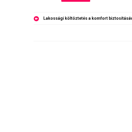
Bejegyzés
Lakossági költöztetés a komfort biztosításá
navigáció