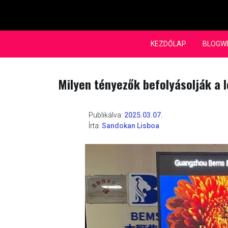
Skip
to
content
KEZDŐLAP
BLOGW
Milyen tényezők befolyásolják a l
Publikálva:
2025.03.07.
Írta:
Sandokan Lisboa