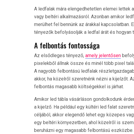
A ledfalak mára elengedhetetlen elemei lettek 
vagy beltéri alkalmazásról. Azonban amikor ledf
merülhet fel bennünk az árakkal kapcsolatban.
tényezők befolyásolják a ledfal árát és hogyan t
A felbontás fontossága
Az elsődleges tényező,
amely jelentősen
befoly
pixelekből állnak össze és minél több pixel talá
A nagyobb felbontású ledfalak részletgazdagab
akkor, ha közelről szeretnénk nézni a kijelzőt
felbontás magasabb költségekkel is járhat.
Amikor led tábla vásárláson gondolkodunk érdem
a kijelző. Ha például egy kültéri led falat szere
céljából, akkor elegendő lehet egy közepes va
egy beltéri környezetben, ahol közelről is szeml
beruházni egy magasabb felbontású eszközbe.