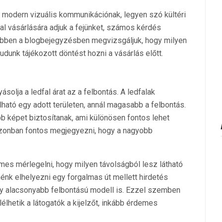
a modern vizuális kommunikációnak, legyen szó kültéri
al vásárlására adjuk a fejünket, számos kérdés
 Ebben a blogbejegyzésben megvizsgáljuk, hogy milyen
udunk tájékozott döntést hozni a vásárlás előtt.
ásolja a ledfal árat az a felbontás. A ledfalak
lható egy adott területen, annál magasabb a felbontás.
b képet biztosítanak, ami különösen fontos lehet
. Azonban fontos megjegyezni, hogy a nagyobb
es mérlegelni, hogy milyen távolságból lesz látható
tnénk elhelyezni egy forgalmas út mellett hirdetés
gy alacsonyabb felbontású modell is. Ezzel szemben
élhetik a látogatók a kijelzőt, inkább érdemes