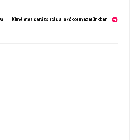
val
Kíméletes darázsirtás a lakókörnyezetünkben