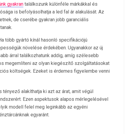
ünk gyakran
találkozunk különféle márkákkal és
ga is befolyásolhatja a led fal ár alakulását. Az
etnek, de cserébe gyakran jobb garanciális
tanak.
Ha több gyártó kínál hasonló specifikációjú
épességük növelése érdekében. Ugyanakkor az új
bb árral találkozhatunk addig, amíg szélesebb
os megemlíteni az olyan kiegészítő szolgáltatásokat
allációs költségek. Ezeket is érdemes figyelembe venni
ényező alakíthatja ki azt az árat, amit végül
 rendszerért. Ezen aspektusok alapos mérlegelésével
lyik modell felel meg leginkább az egyéni
énztárcánknak egyaránt.