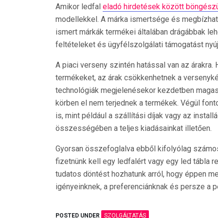
Amikor ledfal
eladó hirdetések között böngész
modellekkel. A márka ismertsége és megbízhatósá
ismert márkák termékei általában drágábbak leh
feltételeket és ügyfélszolgálati támogatást nyúj
A piaci verseny szintén hatással van az árakra. 
termékeket, az árak csökkenhetnek a versenyk
technológiák megjelenésekor kezdetben magasa
körben el nem terjednek a termékek. Végül font
is, mint például a szállítási díjak vagy az inst
összességében a teljes kiadásainkat illetően.
Gyorsan összefoglalva ebből kifolyólag számos t
fizetnünk kell egy ledfalért vagy egy led tábla
tudatos döntést hozhatunk arról, hogy éppen me
igényeinknek, a preferenciánknak és persze a p
POSTED UNDER
SZOLGÁLTATÁS