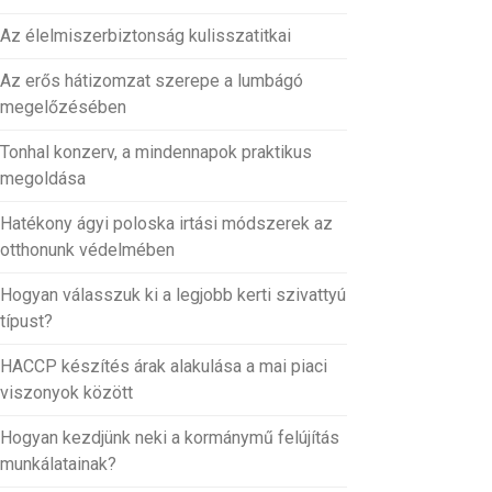
Az élelmiszerbiztonság kulisszatitkai
Az erős hátizomzat szerepe a lumbágó
megelőzésében
Tonhal konzerv, a mindennapok praktikus
megoldása
Hatékony ágyi poloska irtási módszerek az
otthonunk védelmében
Hogyan válasszuk ki a legjobb kerti szivattyú
típust?
HACCP készítés árak alakulása a mai piaci
viszonyok között
Hogyan kezdjünk neki a kormánymű felújítás
munkálatainak?